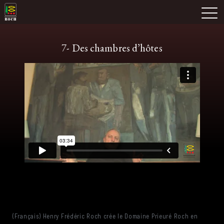
Skip
Domaine Prieuré Roch
to
M
content
7- Des chambres d’hôtes
(Français) Henry Frédéric Roch crée le Domaine Prieuré Roch en