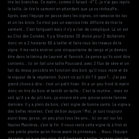
tire les branches. Ce matin, comme il faisait -4° C, je n’ai pas repris
la taille. Je tire le sarment en attendant que ça se réchauffe…
Après, avec l’équipe on passe dans les vignes, on ramasse les tas
et on les broie. Ce n’est pas un exercice très difficile de tirer le
sarment… C’est fatiguant mais il n’y a rien de compliqué. Là on est
au Clos des Corvées. Il y a 5hectares 20 divisé pour 2 tâcherons
donc on a 2 hectares 60 à tailler et faire tous les travaux de la
vigne. Il me reste environ une cinquantaine de rangs et je devrais
être dans le timing de Laurent et Yannick. Je pense qu’ils vont être
contents… Ici on fait une taille Poussard, avec 2 flux de sève et on
fait du mieux possible en fonction des bois qu’il nous reste et de
la vigueur de la végétation. Qu’est-ce qu’il dit ? Il gaze ?… J’ai pas
grand chose à dire : c’est un petit hiver. On a un peu froid le matin
donc on tire du bois et tantôt on taille… C’est la routine… mais on
voit qu’il y a du joli bois, ça encore été une grosse année l’année
dernière. Il y a plein de bois, c’est signe de bonne santé. La vigne a
des belles réserves. C’est de bon augure ! Moi, je suis toujours
aussi beau gosse, un peu plus tous les ans… Ici on est sur les
Hautes Maizières, c’est la fin. Il nous reste cette vigne-là à finir et
une petite plante qu’on finira avant le printemps. .. Nous, l’équipe
de vigne, on a un peu plus de 6 hectares à tailler, le reste c’est les