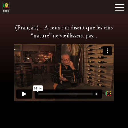
Skip
Domaine Prieuré Roch
to
M
content
(Français) – A ceux qui disent que les vins
“nature” ne vieillissent pas…