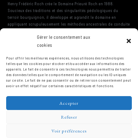
Henry Frédéric Roch crée le Domaine Prieuré Roch en 1988.
Soucieux des traditions et des singularités pédologiques du
terroir bourguignon, il développe et agrandit le domaine en
appliquant scrupuleusement les méthodes ancestrales de conduite
de la vigne, de vinification et d'élevage qui ont fait la gloire des
Gérer le consentement aux
vins de Bourgogne. Méthodes appelées aujourd'hui biologiques ou
biodynamiques. Devenu co-gérant de la Romanée Conti suite au
cookies
décès de son frère Charles, il partage sa conception viti-vinicole et
sa passion des grands vins de plaisir avec Yannick Champ qu'il
Pour offrir les meilleures expériences, nous utilisons des technologies
telles que les cookies pour stocker et/ou accéder aux informations des
nomme co-gérant du Domaine Prieuré Roch.
appareils. Le fait de consentir à ces technologies nous permettra de traiter
des données telles que le comportement de navigation ou les ID uniques
sur ce site. Le fait de ne pas consentir ou de retirer son consentement peut
avoir un effet négatif sur certaines caractéristiques et fonctions.
Accepter
Refuser
Voir préférences
Domaine Prieuré Roch © 2026.