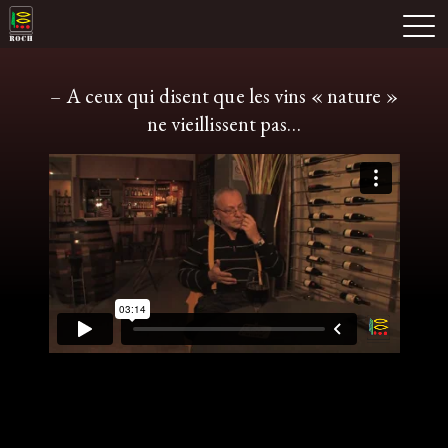
Skip
Domaine Prieuré Roch
to
M
content
– A ceux qui disent que les vins « nature »
ne vieillissent pas…