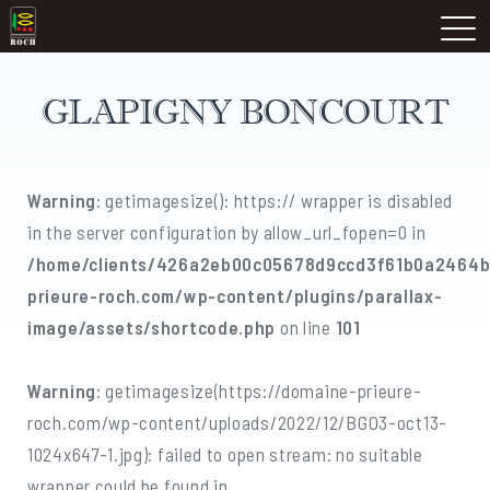
Skip
Domaine Prieuré Roch
to
M
content
GLAPIGNY BONCOURT
Warning
: getimagesize(): https:// wrapper is disabled
in the server configuration by allow_url_fopen=0 in
/home/clients/426a2eb00c05678d9ccd3f61b0a2464b/
prieure-roch.com/wp-content/plugins/parallax-
image/assets/shortcode.php
on line
101
Warning
: getimagesize(https://domaine-prieure-
roch.com/wp-content/uploads/2022/12/BGO3-oct13-
1024x647-1.jpg): failed to open stream: no suitable
wrapper could be found in