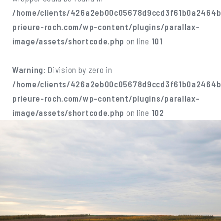
/home/clients/426a2eb00c05678d9ccd3f61b0a2464b/
prieure-roch.com/wp-content/plugins/parallax-
image/assets/shortcode.php
on line
101
Warning
: Division by zero in
/home/clients/426a2eb00c05678d9ccd3f61b0a2464b/
prieure-roch.com/wp-content/plugins/parallax-
image/assets/shortcode.php
on line
102
Les Glapigny Boncourt, comme les Glapigny et Glapigny
Poncet, appartiennent au territoire produisant les
Bourgognes Grand Ordinaire, aujourd’hui sous
l’appellation « Côteaux Bourguignons », au dessous du
village de Vosne-Romanée. Le sol alluvionnaire riche de
la plaine n’offre pas matière à une véritable expression