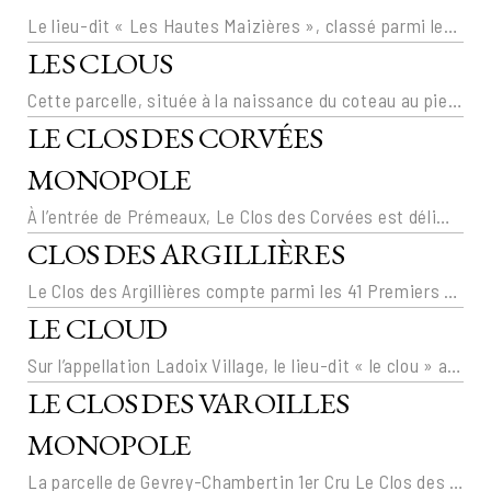
Le lieu-dit « Les Hautes Maizières », classé parmi les « village » est situé à mi-côte, juste au dessous du climat premier cru « Les Suchots ». La parcelle, cultivée par le Domaine, s’étend sur O,62 ha au cœur du lieu dit.
LES CLOUS
Cette parcelle, située à la naissance du coteau au pied du village de Vosne-Romanée, est à cheval sur deux lieux-dits : « La Colombière » et « Le Pré de la Folie ». Elle s’étend sur 0,58 ha et présente un encépagement d’une trentaine d’années..
LE CLOS DES CORVÉES
MONOPOLE
À l’entrée de Prémeaux, Le Clos des Corvées est délimité au sud par l’alignement de pierres plates du chemin des dalles, un cas unique sur la Côte. Ce chemin qui était utilisé dès le Xème siècle par les moines de Saint-Vivant-Sous-Vergy épouserait le tracé d’une ancienne voie romaine.
CLOS DES ARGILLIÈRES
Le Clos des Argillières compte parmi les 41 Premiers Crus de l’appellation Nuits-Saint-George. Le Clos appartient au climat plus vaste des « Argillières ».
LE CLOUD
Sur l’appellation Ladoix Village, le lieu-dit « le clou » a retrouvé son nom historique de « cloud » en entrant dans le domaine. « Le Cloud » couvre 2,16 ha dont 1,68 ha est en rouge (pinot) et 0,49 ha en blanc (chardonnay).
LE CLOS DES VAROILLES
MONOPOLE
La parcelle de Gevrey-Chambertin 1er Cru Le Clos des Varoilles Monopole a été reprise en 2020. Avec 6ha, elle est le 5ème plus gros Monopole de la Côte.