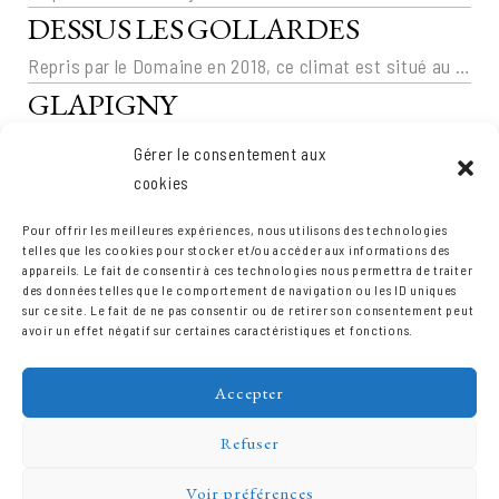
DESSUS LES GOLLARDES
Repris par le Domaine en 2018, ce climat est situé au nord de la côté de Beaune sur l’appellation Savigny. La parcelle couvre 1,15 ha […]
GLAPIGNY
Au dessous du village de Vosne-Romanée Les Glapigny appartiennent au territoire produisant les Bourgognes Grand Ordinaire
Gérer le consentement aux
GLAPIGNY BONCOURT
cookies
Les Glapigny Boncourt, comme les Glapigny et Glapigny Poncet, appartiennent au territoire produisant les Bourgognes Grand Ordinaire, aujourd’hui sous l’appellation « Côteaux Bourguignons », au dessous du […]
Pour offrir les meilleures expériences, nous utilisons des technologies
GLAPIGNY PONCET
telles que les cookies pour stocker et/ou accéder aux informations des
appareils. Le fait de consentir à ces technologies nous permettra de traiter
Les Glapigny Poncet, comme les Glapigny et Glapigny Boncourt appartiennent au territoire produisant les Bourgognes Grand Ordinaire, aujourd’hui sous l’appellation « Côteaux Bourguignons », au dessous du […]
des données telles que le comportement de navigation ou les ID uniques
sur ce site. Le fait de ne pas consentir ou de retirer son consentement peut
avoir un effet négatif sur certaines caractéristiques et fonctions.
Accepter
Refuser
Voir préférences