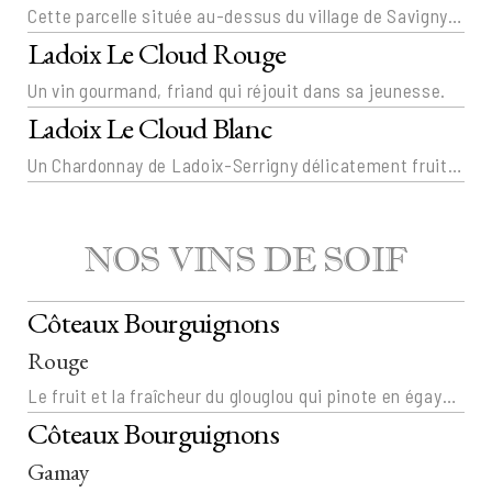
Cette parcelle située au-dessus du village de Savigny-les-Beaune produit des Pinot très « Côte de Nuits » alors que nous sommes bien plus au Sud que Ladoix. Ses vins sont gourmands !
Ladoix Le Cloud Rouge
Un vin gourmand, friand qui réjouit dans sa jeunesse.
Ladoix Le Cloud Blanc
Un Chardonnay de Ladoix-Serrigny délicatement fruité, signé Prieuré Roch.
NOS VINS DE SOIF
Côteaux Bourguignons
Rouge
Le fruit et la fraîcheur du glouglou qui pinote en égayant le gosier.
Côteaux Bourguignons
Gamay