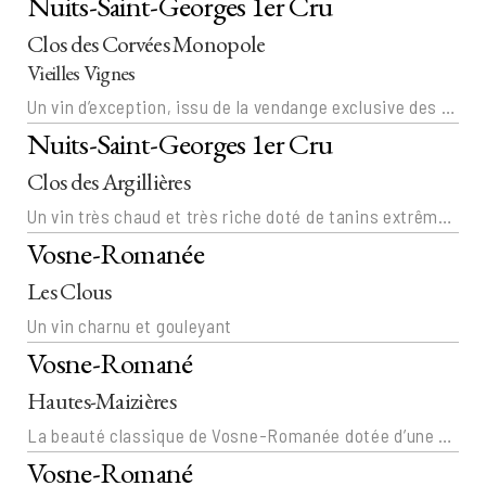
Nuits-Saint-Georges 1er Cru
Clos des Corvées Monopole
Vieilles Vignes
Un vin d’exception, issu de la vendange exclusive des plus belles grappes millerandées. La noblesse des Nuits.
Nuits-Saint-Georges 1er Cru
Clos des Argillières
Un vin très chaud et très riche doté de tanins extrêmement fourrés, enveloppés. La beauté charnelle des Nuits.
Vosne-Romanée
Les Clous
Un vin charnu et gouleyant
Vosne-Romané
Hautes-Maizières
La beauté classique de Vosne-Romanée dotée d’une finesse troublante.
Vosne-Romané