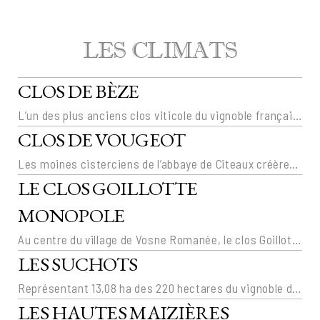
LES CLIMATS
CLOS DE BÈZE
L’un des plus anciens clos viticole du vignoble français, le Clos de Bèze est créé au VIIème siècle par les moines de l’abbaye de Bèze à l’emplacement actuel. Lors de la création des AOC, en 1937, le Clos est classé Grand Cru de Bourgogne.
CLOS DE VOUGEOT
Les moines cisterciens de l’abbaye de Cîteaux créèrent le vignoble de Vougeot au bord de la Vouge en 1100. La parcelle du Domaine Prieuré Roch se situe dans le « terroir royal » et couvre 0,6236 hectare.
LE CLOS GOILLOTTE
MONOPOLE
Au centre du village de Vosne Romanée, le clos Goillotte forme un triangle de 0,55 ha devant les antiques chais du Prince de Conti devenus en 1820 la demeure bourgeoise de La Goillotte. Les vins du clos ne seront accessibles aux amateurs qu’à partir de 1988 sous le nom de Clos Goillotte, lors de son acquisition par Henry Frédéric Roch.
LES SUCHOTS
Représentant 13,08 ha des 220 hectares du vignoble de Vosne Romanée, le climat « Les Suchots » est classé en Premier Cru. « Les Suchots » du Domaine Prieuré Roch couvrent une parcelle de 1,02 hectare qui a été replantée il y a une trentaine d’années.
LES HAUTES MAIZIÈRES