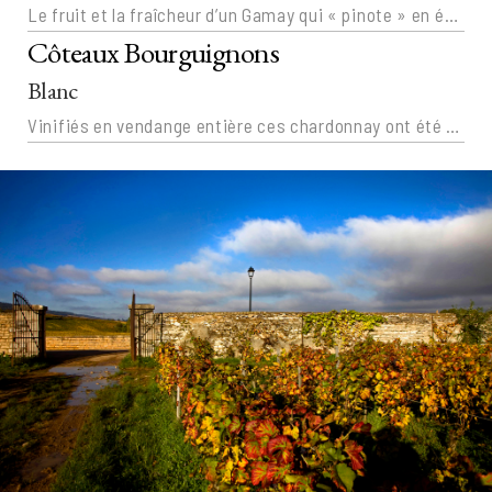
Le fruit et la fraîcheur d’un Gamay qui « pinote » en égayant le gosier.
Côteaux Bourguignons
Blanc
Vinifiés en vendange entière ces chardonnay ont été vinifiés en macération de 2011 à 2020. D’où l’appellation « Vin de France » pour ces millésimes. A partir de 2021, une vinification traditionnelle « à la Bourguignonne » leur donne désormais l’appellation Côteaux Bourguignons.