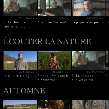
25/12/2014
-
2min
25/12/2014
-
2min
16/04/2014
-
0min
2- Le choix de
3- Vinifier "nature"
Le pigeage au pied.
Le
cultiver en bio
ÉCOUTER LA NATURE
23/10/2020
-
2min
09/07/2019
-
13min
25/12/2014
-
2min
La culture biologique
Arnaud développe la
2- Le choix de
3-
biodynamie
cultiver en bio
AUTOMNE