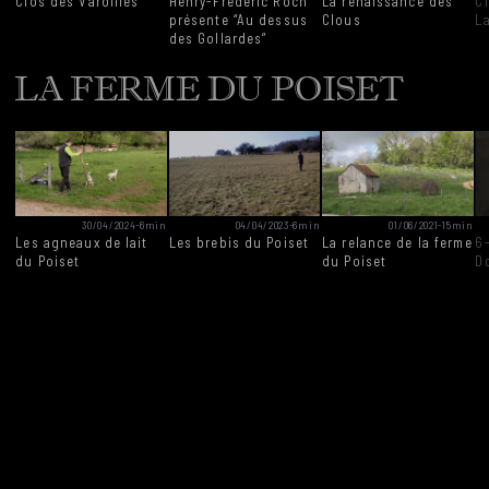
Clos des Varoilles
Henry-Frédéric Roch
La renaissance des
C
présente “Au dessus
Clous
L
des Gollardes”
LA FERME DU POISET
30/04/2024
-
6min
04/04/2023
-
6min
01/06/2021
-
15min
Les agneaux de lait
Les brebis du Poiset
La relance de la ferme
6
du Poiset
du Poiset
D