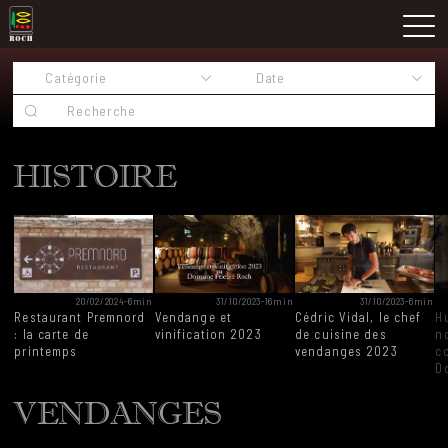
Skip
Domaine Prieuré Roch
to
M
content
HISTOIRE
20/02/2024
-
6min
31/10/2023
-
16min
31/10/2023
-
6min
Restaurant Premnord
Vendange et
Cédric Vidal, le chef
H
: la carte de
vinification 2023
de cuisine des
n
printemps
vendanges 2023
c
D
VENDANGES