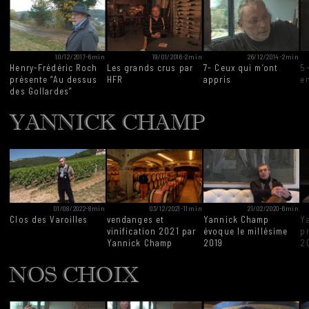
10/12/2017
-
6min
19/01/2016
-
2min
26/12/2014
-
2min
Henry-Frédéric Roch
Les grands crus par
7- Ceux qui m’ont
5
présente “Au dessus
HFR
appris
e
des Gollardes”
YANNICK CHAMP
01/08/2022
-
8min
03/12/2021
-
11min
21/02/2020
-
6min
Clos des Varoilles
vendanges et
Yannick Champ
Y
vinification 2021 par
évoque le millésime
p
Yannick Champ
2019
2
NOS CHOIX