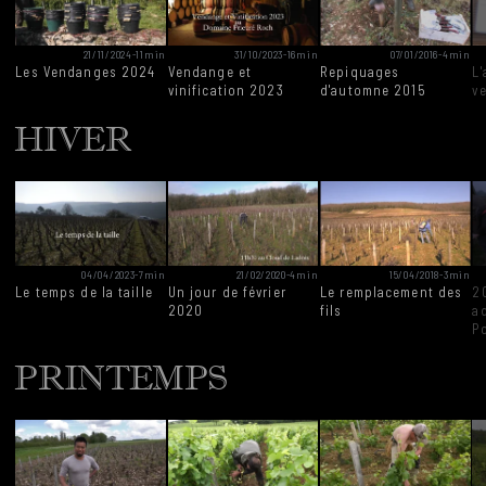
21/11/2024
-
11min
31/10/2023
-
16min
07/01/2016
-
4min
Les Vendanges 2024
Vendange et
Repiquages
L
vinification 2023
d'automne 2015
v
HIVER
04/04/2023
-
7min
21/02/2020
-
4min
15/04/2018
-
3min
Le temps de la taille
Un jour de février
Le remplacement des
2
2020
fils
ad
P
PRINTEMPS