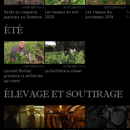
01/06/2021
-
5min
05/07/2020
-
5min
09/07/2019
-
8min
Genki un stagiaire
Les travaux en vert
Les travaux du
R
japonais au Domaine
2020
printemps 2019
B
ÉTÉ
17/07/2023
-
2min
01/08/2022
-
7min
Laurent Mottey
La Goillotte à cheval
présente le millésime
qui vient
ÉLEVAGE ET SOUTIRAGE