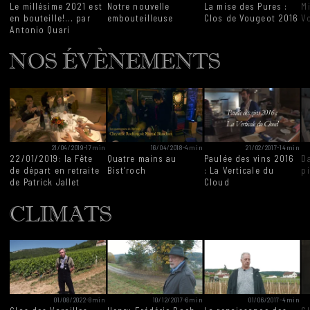
Le millésime 2021 est
Notre nouvelle
La mise des Pures :
M
en bouteille!... par
embouteilleuse
Clos de Vougeot 2016
V
Antonio Quari
NOS ÉVÈNEMENTS
21/04/2019
-
17min
16/04/2018
-
4min
21/02/2017
-
14min
22/01/2019: la Fête
Quatre mains au
Paulée des vins 2016
Da
de départ en retraite
Bist’roch
: La Verticale du
p
de Patrick Jallet
Cloud
CLIMATS
01/08/2022
-
8min
10/12/2017
-
6min
01/06/2017
-
4min