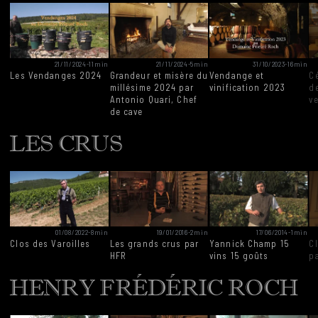
21/11/2024
-
11min
21/11/2024
-
5min
31/10/2023
-
16min
Les Vendanges 2024
Grandeur et misère du
Vendange et
Ce
millésime 2024 par
vinification 2023
d
Antonio Quari, Chef
v
de cave
LES CRUS
01/08/2022
-
8min
19/01/2016
-
2min
17/06/2014
-
1min
Clos des Varoilles
Les grands crus par
Yannick Champ 15
Cl
HFR
vins 15 goûts
p
HENRY FRÉDÉRIC ROCH