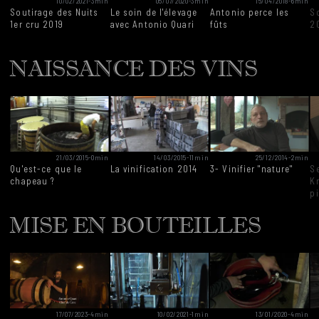
10/02/2021
-
3min
05/07/2020
-
3min
15/04/2018
-
6min
Soutirage des Nuits
Le soin de l'élevage
Antonio perce les
S
1er cru 2019
avec Antonio Quari
fûts
2
NAISSANCE DES VINS
21/03/2015
-
0min
14/03/2015
-
11min
25/12/2014
-
2min
Qu'est-ce que le
La vinification 2014
3- Vinifier "nature"
S
chapeau ?
K
p
MISE EN BOUTEILLES
17/07/2023
-
4min
10/02/2021
-
1min
13/01/2020
-
4min