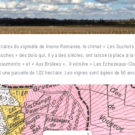
tares du vignoble de Vosne Romanée, le climat « Les Suchots 
ches » des bois qui, il y a des siècles, ont laissé la place à l
eaumonts » et « Aux Brûlées », il voisine « Les Echezeaux-Clo
une parcelle de 1,02 hectare. Les vignes sont âgées de 50 ans
×