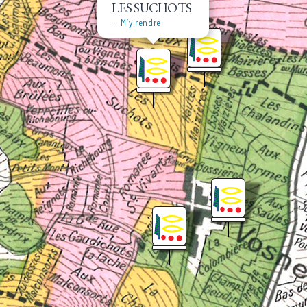
LES SUCHOTS
-
M’y rendre