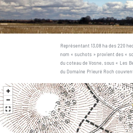
Représentant 13,08 ha des 220 hec
nom « suchots » provient des « sou
du coteau de Vosne, sous « Les B
du Domaine Prieuré Roch couvrent 
+
−