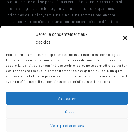
vignoble et ce qui se passe à la cuverie. Nous, nous avons choisi
d’être en agriculture biologique, nous empruntons quelques
principes de la biodynamie mais nous ne sommes pas encore
certifiés. Mais ce n’est pas un aboutissement, c’est le début de
l’histoire : produire propre à la vigne, et pousser le raisonnement
Gérer le consentement aux
jusqu’au bout, c’est à dire refuser la chaptalisation, l’acidification,
refuser la modification des jus que nous recevons de la vigne.
cookies
Nous n’utilisons pas non plus de SO2 en vinification pour la simple
et bonne raison que nous savons faire sans, donc tout produit
Pour offrir les meilleures expériences, nous utilisons des technologies
telles que les cookies pour stocker et/ou accéder aux informations des
non indispensable est rayé.
appareils. Le fait de consentir à ces technologies nous permettra de traiter
des données telles que le comportement de navigation ou les ID uniques
sur ce site. Le fait de ne pas consentir ou de retirer son consentement peut
avoir un effet négatif sur certaines caractéristiques et fonctions.
Accepter
Refuser
Voir préférences
Domaine Prieuré Roch © 2026.