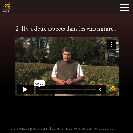
Skip
Domaine Prieuré Roch
to
M
content
2- Il y a deux aspects dans les vins nature…
Il y a deux aspects dans les vins natures : ce qui se passe au