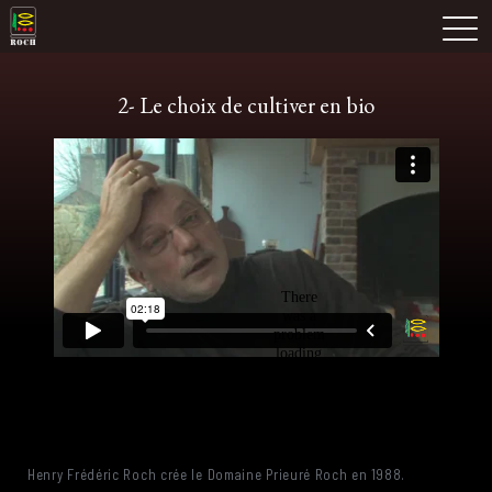
Skip
Domaine Prieuré Roch
to
M
content
2- Le choix de cultiver en bio
Henry Frédéric Roch crée le Domaine Prieuré Roch en 1988.