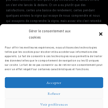
on s’est vite lancés là dedans. Et on a eu plutôt que des
satisfactions, certes une baisse de rendement, certes pendant
quelques années la vigne qui essaye de nous comprendre et nous
qui essayons de comprendre la vigne, mais assez vite c’est retombé
sur des bases assez stables, c’est à dire qu’on avait des maximums
Gérer le consentement aux
beaucoup moins élevés et des minimas aussi assez stables,
surtout dans les très vieilles vignes, les vignes de plus de trente-
cookies
cinq ans ça commençait à bien fonctionner. Sans doutes grâce à
leur enracinement, et ça faisait que la vigne pouvait s’exprimer de
Pour offrir les meilleures expériences, nous utilisons des technologies
telles que les cookies pour stocker et/ou accéder aux informations des
manière beaucoup plus fiable, durable.
appareils. Le fait de consentir à ces technologies nous permettra de traiter
des données telles que le comportement de navigation ou les ID uniques
sur ce site. Le fait de ne pas consentir ou de retirer son consentement peut
avoir un effet négatif sur certaines caractéristiques et fonctions.
Accepter
Refuser
Voir préférences
Domaine Prieuré Roch © 2026.