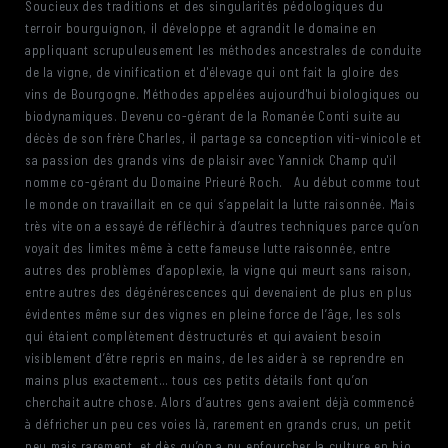
Soucieux des traditions et des singularités pédologiques du
terroir bourguignon, il développe et agrandit le domaine en
appliquant scrupuleusement les méthodes ancestrales de conduite
de la vigne, de vinification et d'élevage qui ont fait la gloire des
vins de Bourgogne. Méthodes appelées aujourd'hui biologiques ou
biodynamiques. Devenu co-gérant de la Romanée Conti suite au
décès de son frère Charles, il partage sa conception viti-vinicole et
sa passion des grands vins de plaisir avec Yannick Champ qu'il
nomme co-gérant du Domaine Prieuré Roch. Au début comme tout
le monde on travaillait en ce qui s’appelait la lutte raisonnée. Mais
très vite on a essayé de réfléchir à d’autres techniques parce qu’on
voyait des limites même à cette fameuse lutte raisonnée, entre
autres des problèmes d’apoplexie, la vigne qui meurt sans raison,
entre autres des dégénérescences qui devenaient de plus en plus
évidentes même sur des vignes en pleine force de l’âge, les sols
qui étaient complètement déstructurés et qui avaient besoin
visiblement d’être repris en mains, de les aider à se reprendre en
mains plus exactement… tous ces petits détails font qu’on
cherchait autre chose. Alors d’autres gens avaient déjà commencé
à défricher un peu ces voies là, rarement en grands crus, un petit
peu mais rarement, et dès qu’on a pu enfourcher la culture en bio