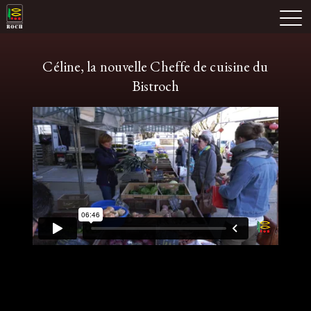
Skip
Domaine Prieuré Roch
to
M
content
Céline, la nouvelle Cheffe de cuisine du
Bistroch