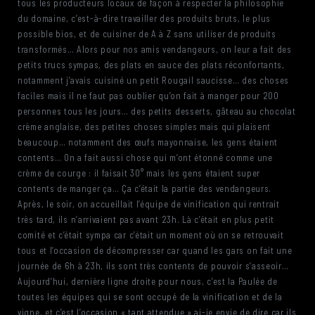
tous les producteurs locaux de façon à respecter la philosophie
du domaine, c’est-à-dire travailler des produits bruts, le plus
possible bios, et de cuisiner de A à Z sans utiliser de produits
transformés… Alors pour nos amis vendangeurs, on leur a fait des
petits trucs sympas, des plats en sauce des plats réconfortants,
notamment j’avais cuisiné un petit Rougail saucisse… des choses
faciles mais il ne faut pas oublier qu’on fait à manger pour 200
personnes tous les jours… des petits desserts, gâteau au chocolat
crème anglaise, des petites choses simples mais qui plaisent
beaucoup… notamment des œufs mayonnaise, les gens étaient
contents… On a fait aussi chose qui m’ont étonné comme une
crème de courge : il faisait 30° mais les gens étaient super
contents de manger ça… Ça c’était la partie des vendangeurs.
Après, le soir, on accueillait l’équipe de vinification qui rentrait
très tard, ils n’arrivaient pas avant 23h. Là c’était en plus petit
comité et c’était sympa car c’était un moment où on se retrouvait
tous et l’occasion de décompresser car quand les gars on fait une
journée de 6h à 23h, ils sont très contents de pouvoir s’asseoir…
Aujourd’hui, dernière ligne droite pour nous, c’est la Paulée de
toutes les équipes qui se sont occupé de la vinification et de la
vigne, et c’est l’occasion « tant attendue » ai-je envie de dire car ils