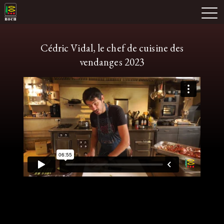
Skip
Domaine Prieuré Roch
to
M
content
Cédric Vidal, le chef de cuisine des
vendanges 2023