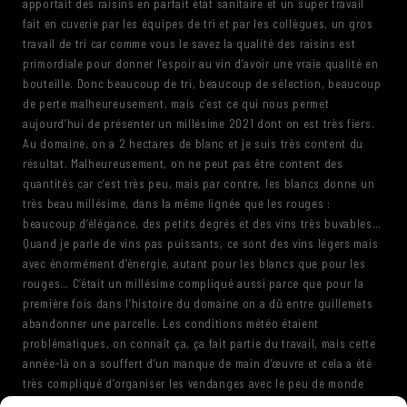
apportait des raisins en parfait état sanitaire et un super travail
fait en cuverie par les équipes de tri et par les collègues, un gros
travail de tri car comme vous le savez la qualité des raisins est
primordiale pour donner l’espoir au vin d’avoir une vraie qualité en
bouteille. Donc beaucoup de tri, beaucoup de sélection, beaucoup
de perte malheureusement, mais c’est ce qui nous permet
aujourd’hui de présenter un millésime 2021 dont on est très fiers.
Au domaine, on a 2 hectares de blanc et je suis très content du
résultat. Malheureusement, on ne peut pas être content des
quantités car c’est très peu, mais par contre, les blancs donne un
très beau millésime, dans la même lignée que les rouges :
beaucoup d’élégance, des petits degrés et des vins très buvables…
Quand je parle de vins pas puissants, ce sont des vins légers mais
avec énormément d’énergie, autant pour les blancs que pour les
rouges… C’était un millésime compliqué aussi parce que pour la
première fois dans l’histoire du domaine on a dû entre guillemets
abandonner une parcelle. Les conditions météo étaient
problématiques, on connaît ça, ça fait partie du travail, mais cette
année-là on a souffert d’un manque de main d’œuvre et cela a été
très compliqué d’organiser les vendanges avec le peu de monde
disponible. On a dû faire des choix : priorité évidemment pour les