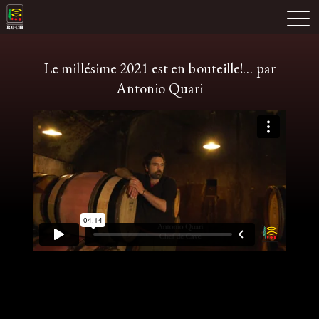
Skip
Domaine Prieuré Roch
to
M
content
Le millésime 2021 est en bouteille!… par
Antonio Quari