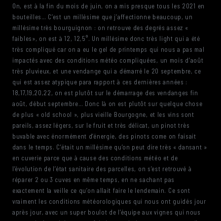
On, est à la fin du mois de juin, on a mis presque tous les 2021 en
bouteilles… C’est un millésime que j’affectionne beaucoup, un
millésime très bourguignon : on retrouve des degrés assez «
faibles», on est à 12, 12,5°. Un millésime donc très light qui a été
très compliqué car on a eu le gel de printemps qui nous a pas mal
impactés avec des conditions météo compliquées, un mois d’août
très pluvieux, et une vendange qui a démarré le 20 septembre, ce
qui est assez atypique para rapport à ces dernières années :
18,17,19,20,22, on est plutôt sur le démarrage des vendanges fin
août, début septembre… Donc là on est plutôt sur quelque chose
de plus « old school », plus vieille Bourgogne, et les vins sont
pareils, assez légers, sur le fruit et très délicat, un pinot très
buvable avec énormément d’énergie, des pinots come on faisait
dans le temps. C’était un millésime qu’on peut dire très « dansant »
en cuverie parce que à cause des conditions météo et de
l’évolution de l’état sanitaire des parcelles, on s’est retrouvé à
réparer 2 ou 3 cuves en même temps, en ne sachant pas
exactement la veille ce qu’on allait faire le lendemain. Ce sont
vraiment les conditions météorologiques qui nous ont guidés jour
après jour, avec un super boulot de l’équipe aux vignes qui nous