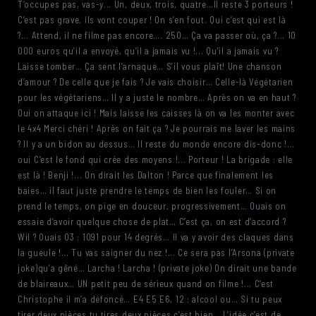
T’occupes pas, vas-y... Un, deux, trois, quatre…Il reste 3 porteurs !
C’est pas grave, ils vont couper ! On s’en fout. Qui c’est qui est là
?... Attend, il ne filme pas encore…. 250… Ça va passer où, ça ?... 10
000 euros qu’il a envoyé, qu’il a jamais vu !... Qu’il a jamais vu ?
Laisse tomber… Ça sent l’arnaque… S’il vous plaît! Une chanson
d’amour ? De celle que je fais ? Je vais choisir… Celle-là Végétarien
pour les végétariens… Il y a juste le nombre… Après on va en haut ?
Oui on attaque ici ! Mais laisse les caisses là on va les monter avec
le 4x4 Merci chéri ! Après on fait ça ? Je pourrais me laver les mains
? Il y a un bidon au dessus… Il reste du monde encore dis-donc !...
oui C’est le fond qui crée des moyens !... Porteur ! La brigade : elle
est là ! Benji !... On dirait les Dalton ! Parce que finalement les
baies… il faut juste prendre le temps de bien les fouler… Si on
prend le temps, on pige en douceur, progressivement… Ouais on
essaie d’avoir quelque chose de plat… C’est ça, on est d’accord ?
Wil ? Ouais O3 : 1091 pour 14 degrés… Il va y avoir des claques dans
la gueule !... Tu vas saigner du nez !... Ce sera pas l’Arsona (private
joke)qu’a gêné… Larcha ! Larcha ! (private joke) On dirait une bande
de blaireaux… UN petit peu de sérieux quand on filme !... C’est
Christophe il m’a défoncé… E4 E5 E6, 12 : alcool ou… Si tu peux
tirer deux pièces tu tires deux pièces c’est bien… L’idée c’est de