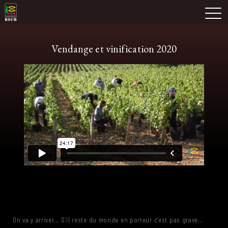
Skip
Domaine Prieuré Roch
to
M
content
Vendange et vinification 2020
On va y arriver… S’il reste du monde en porteur c’est pas grave…