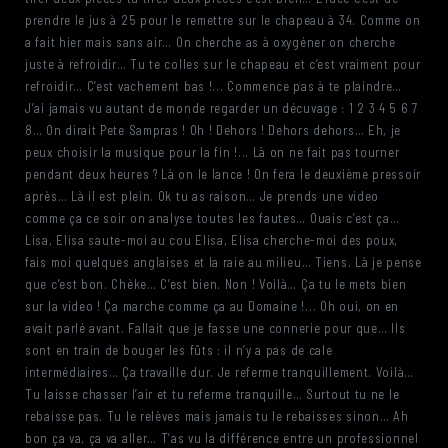
prendre le jus à 25 pour le remettre sur le chapeau à 34. Comme on
a fait hier mais sans air… On cherche as à oxygéner on cherche
juste à refroidir… Tu te colles sur le chapeau et c’est vraiment pour
refroidir… C’est vachement bas !... Commence pas à te plaindre…
J’ai jamais vu autant de monde regarder un décuvage : 1 2 3 4 5 6 7
8… On dirait Pete Sampras ! Oh ! Dehors ! Dehors dehors… Eh, je
peux choisir la musique pour la fin !... Là on ne fait pas tourner
pendant deux heures ? Là on le lance ! On fera le deuxième pressoir
après… Là il est plein. Ok tu as raison… Je prends une video
comme ça ce soir on analyse toutes les fautes… Ouais c’est ça…
Lisa, Elisa saute-moi au cou Elisa, Elisa cherche-moi des poux,
fais moi quelques anglaises et la raie au milieu… Tiens. Là je pense
que c’est bon. Chèke… C’est bien. Non ! Voilà… Ça tu le mets bien
sur la video ! Ça marche comme ça au Domaine !... Oh oui, on en
avait parlé avant. Fallait que je fasse une connerie pour que… Ils
sont en train de bouger les fûts : il n’y a pas de cale
intermédiaires… Ça travaille dur. Je referme tranquillement. Voilà…
Tu laisse chasser l’air et tu referme tranquille… Surtout tu ne le
rebaisse pas. Tu le relèves mais jamais tu le rebaisses sinon… Ah
bon ça va, ça va aller… T’as vu la différence entre un professionnel