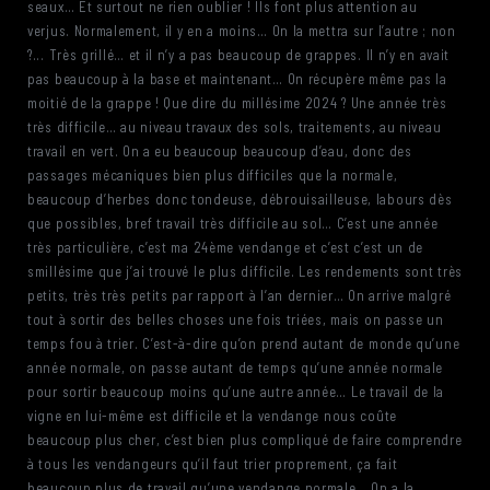
seaux… Et surtout ne rien oublier ! Ils font plus attention au
verjus. Normalement, il y en a moins… On la mettra sur l’autre ; non
?... Très grillé… et il n’y a pas beaucoup de grappes. Il n’y en avait
pas beaucoup à la base et maintenant… On récupère même pas la
moitié de la grappe ! Que dire du millésime 2024 ? Une année très
très difficile… au niveau travaux des sols, traitements, au niveau
travail en vert. On a eu beaucoup beaucoup d’eau, donc des
passages mécaniques bien plus difficiles que la normale,
beaucoup d’herbes donc tondeuse, débrouisailleuse, labours dès
que possibles, bref travail très difficile au sol… C’est une année
très particulière, c’est ma 24ème vendange et c’est c’est un de
smillésime que j’ai trouvé le plus difficile. Les rendements sont très
petits, très très petits par rapport à l’an dernier… On arrive malgré
tout à sortir des belles choses une fois triées, mais on passe un
temps fou à trier. C’est-à-dire qu’on prend autant de monde qu’une
année normale, on passe autant de temps qu’une année normale
pour sortir beaucoup moins qu’une autre année… Le travail de la
vigne en lui-même est difficile et la vendange nous coûte
beaucoup plus cher, c’est bien plus compliqué de faire comprendre
à tous les vendangeurs qu’il faut trier proprement, ça fait
beaucoup plus de travail qu’une vendange normale… On a la