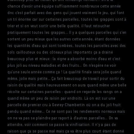
chance d’avoir une équipe suffisamment nombreuse cette année
dnc c’est parfait avec des gens qui jouent vraiment le jeu, qui font
un tri énorme car sur certaines parcelles, toutes les grappes sont à
trier et si on veut sortir une belle qualité, il faut retoucher
pratiquement toutes les grappes… Il y a quelques parcelles qui s’en
sortent un peu mieux que les autres cette année, étant données
les quantités d’eau qui sont tombées, toutes les parcelles avec des
sols caillouteux ou des côteaux plus importants ça a drainé
beaucoup plus et mieux : la vigne a absorbé moins d’eau et c’est
plus joli au niveau maladies et des fruits… On n’espère ne voir
qu’une seule année comme ça ! La qualité finale sera jolie quand
même, jolie mais petite… Ça fait beaucoup de travail pour sortir du
raisin de qualité mais heureusement on aura quand même une belle
récolte sur certaines parcelles : quand on regarde les rangs on a
quand même un peu de raisin par endroits. Là on est sur une
parcelle de premier cru à Gevrey-Chambertin où on a du joli fruit
pendu quand même… Ce ne sont pas les rendements normaux mais
on ne va pas se plaindre par raport à d’autres parcelles… On va
attendre, voir comment se passe la vinification. Il n’y a pas de
raison que ça se passe mal mais ça va être plus court étant donné