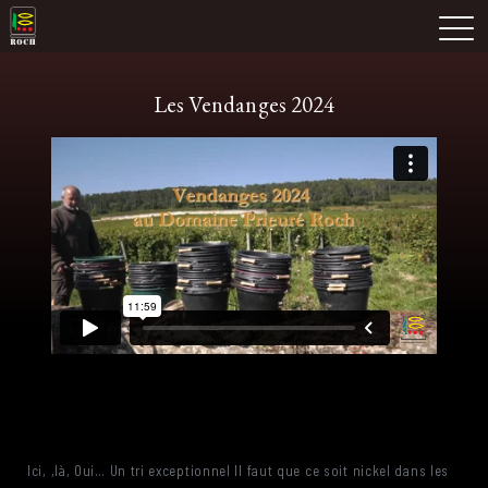
Skip
Domaine Prieuré Roch
to
M
content
Les Vendanges 2024
Ici, ,là, Oui… Un tri exceptionnel Il faut que ce soit nickel dans les