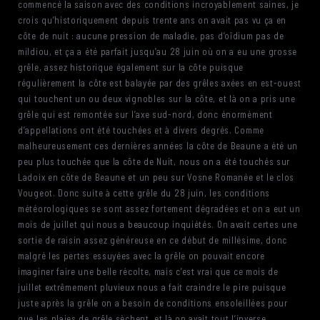
commencé la saison avec des conditions incroyablement saines, je
crois qu’historiquement depuis trente ans on avait pas vu ça en
côte de nuit : aucune pression de maladie, pas d’oïdium pas de
mildiou, et ça a été parfait jusqu’au 28 juin où on a eu une grosse
grêle, assez historique également sur la côte puisque
régulièrement la côte est balayée par des grêles axées en est-ouest
qui touchent un ou deux vignobles sur la côte, et là on a pris une
grêle qui est remontée sur l’axe sud-nord, donc énormément
d’appellations ont été touchées et à divers degrés. Comme
malheureusement ces dernières années la côte de Beaune a été un
peu plus touchée que la côte de Nuit, nous on a été touchés sur
Ladoix en côte de Beaune et un peu sur Vosne Romanée et le clos
Vougeot. Donc suite à cette grêle du 28 juin, les conditions
météorologiques se sont assez fortement dégradées et on a eut un
mois de juillet qui nous a beaucoup inquiétés. On avait certes une
sortie de raisin assez généreuse en ce début de millésime, donc
malgré les pertes essuyées avec la grêle on pouvait encore
imaginer faire une belle récolte, mais c’est vrai que ce mois de
juillet extrêmement pluvieux nous a fait craindre le pire puisque
juste après la grêle on a besoin de conditions ensoleillées pour
que les plaies de grêle sèchent, et là on avait tout l’inverse.