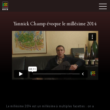
Skip
Domaine Prieuré Roch
to
M
content
Yannick Champ évoque le millésime 2014
Le millésime 2014 est un millésime à multiples facettes : on a