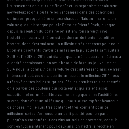
Heureusement on a eut une fin août et un septembre absolument
merveilleux et on a pu faire les vendanges dans des conditions
optimales, presque même un peu chaudes. Mais au final on a un
volume quasi historique pour le Domaine Prieuré Roch, puisque
depuis la création du domaine on est environs à vingt cinq
hectolitres hectare, et là on est au dessus de trente hectolitres
hectare, donc c’est vraiment un millésime très généreux pour nous.
Et on était contents d’avoir ce millésime là puisque faisant suite à
2010 2011 2012 et 2013 qui étaient quand même quatre millésimes à
quantité décroissante, on avait besoin de faire un joli volume et
2014 nous l’a donné. Alors le volume c’est intéressant mais ce n’est
intéressant qu’avec de la qualité en face et le millésime 2014 nous
a réservé de très belles surprises. Dès les premiers raisins encuvés
on a pu voir des couleurs qui sortaient et qui étaient assez
exceptionnelles, un équilibre vraiment magique entre l’acidité, les
sucres, donc c’est un millésime qui nous laisse espérer beaucoup
de choses, moi je suis très content et très confiant pour ce
millésime, certes c’est encore un petit peu tôt pour en parler
puisqu’on a entonné tout ces vins au mois de novembre, donc ils
sont en futs maintenant pour deux ans, on mettra la récolte en