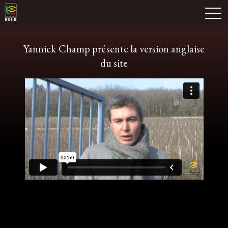
Skip
Domaine Prieuré Roch
to
M
content
Yannick Champ présente la version anglaise
du site