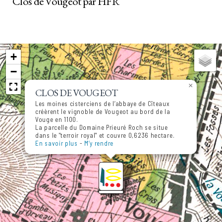
Clos de Vougeot par HFR
+
−
×
CLOS DE VOUGEOT
Les moines cisterciens de l’abbaye de Cîteaux
créèrent le vignoble de Vougeot au bord de la
Vouge en 1100.
La parcelle du Domaine Prieuré Roch se situe
dans le "terroir royal" et couvre 0,6236 hectare.
En savoir plus
-
M’y rendre